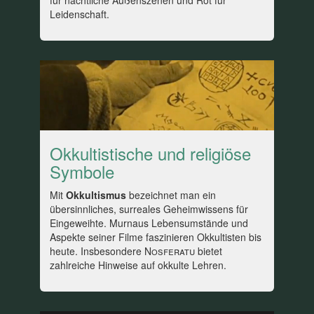
für nächtliche Außenszenen und Rot für
Leidenschaft.
Okkultistische und religiöse
Symbole
Mit
Okkultismus
bezeichnet man ein
übersinnliches, surreales Geheimwissens für
Eingeweihte. Murnaus Lebensumstände und
Aspekte seiner Filme faszinieren Okkultisten bis
heute. Insbesondere
Nosferatu
bietet
zahlreiche Hinweise auf okkulte Lehren.